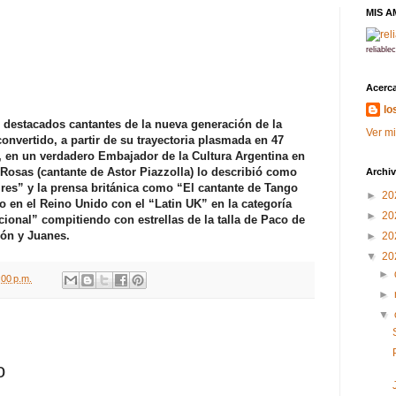
MIS A
reliabl
Acerca
lo
 destacados cantantes de la nueva generación de la
Ver mi
onvertido, a partir de su trayectoria plasmada en 47
a, en un verdadero Embajador de la Cultura Argentina en
Rosas (cantante de Astor Piazzolla) lo describió como
Archiv
res” y la prensa británica como “El cantante de Tango
►
20
do en el Reino Unido con el “Latin UK” en la categoría
►
20
cional” compitiendo con estrellas de la talla de Paco de
eón y Juanes.
►
20
▼
20
►
:00 p.m.
►
▼
o