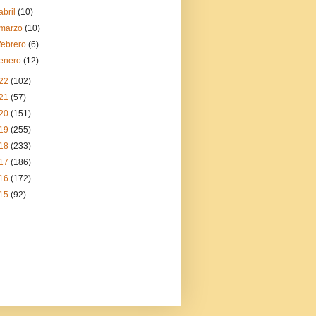
abril
(10)
marzo
(10)
febrero
(6)
enero
(12)
22
(102)
21
(57)
20
(151)
19
(255)
18
(233)
17
(186)
16
(172)
15
(92)