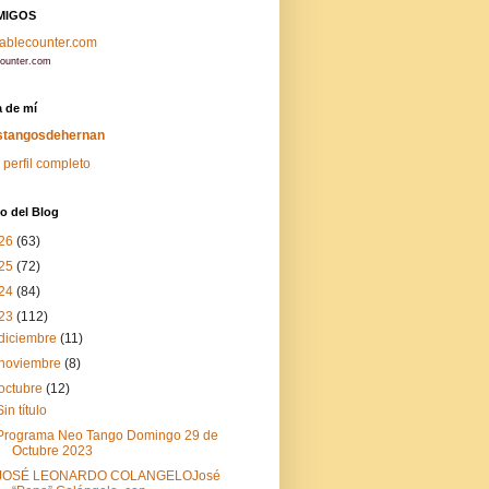
MIGOS
ecounter.com
 de mí
stangosdehernan
 perfil completo
o del Blog
26
(63)
25
(72)
24
(84)
23
(112)
diciembre
(11)
noviembre
(8)
octubre
(12)
Sin título
Programa Neo Tango Domingo 29 de
Octubre 2023
JOSÉ LEONARDO COLANGELOJosé