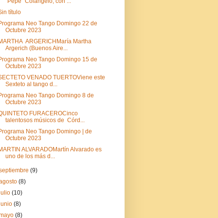
“Pepe” Colángelo, con ...
Sin título
Programa Neo Tango Domingo 22 de
Octubre 2023
MARTHA ARGERICHMaría Martha
Argerich (Buenos Aire...
Programa Neo Tango Domingo 15 de
Octubre 2023
SECTETO VENADO TUERTOViene este
Sexteto al tango d...
Programa Neo Tango Domingo 8 de
Octubre 2023
QUINTETO FURACEROCinco
talentosos músicos de Córd...
Programa Neo Tango Domingo | de
Octubre 2023
MARTIN ALVARADOMartín Alvarado es
uno de los más d...
septiembre
(9)
agosto
(8)
julio
(10)
junio
(8)
mayo
(8)